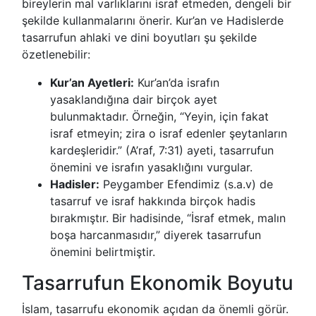
bireylerin mal varlıklarını israf etmeden, dengeli bir
şekilde kullanmalarını önerir. Kur’an ve Hadislerde
tasarrufun ahlaki ve dini boyutları şu şekilde
özetlenebilir:
Kur’an Ayetleri:
Kur’an’da israfın
yasaklandığına dair birçok ayet
bulunmaktadır. Örneğin, “Yeyin, için fakat
israf etmeyin; zira o israf edenler şeytanların
kardeşleridir.” (A’raf, 7:31) ayeti, tasarrufun
önemini ve israfın yasaklığını vurgular.
Hadisler:
Peygamber Efendimiz (s.a.v) de
tasarruf ve israf hakkında birçok hadis
bırakmıştır. Bir hadisinde, “İsraf etmek, malın
boşa harcanmasıdır,” diyerek tasarrufun
önemini belirtmiştir.
Tasarrufun Ekonomik Boyutu
İslam, tasarrufu ekonomik açıdan da önemli görür.