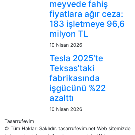
meyvede fahiş
fiyatlara ağır ceza:
183 işletmeye 96,6
milyon TL
10 Nisan 2026
Tesla 2025’te
Teksas’taki
fabrikasında
işgücünü %22
azalttı
10 Nisan 2026
Tasarrufevim
© Tüm Hakları Saklıdır. tasarrufevim.net Web sitemizde