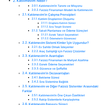
Katılımevim Nedir?
Katılımevim’in Tanımı ve Misyonu
Faizsiz Finansman Modeli ile Katılımevim
Katılımevim’in Çalışma Prensipleri
Katılım Gruplarının Oluşumu
Gruplara Katılım Süreci
Sıra Tespit Sistemi
Taksit Planlaması ve Ödeme Süreçleri
Esnek Taksit Seçenekleri
Ödemelerin Güvencesi
Katılımevim Sistemi Kimler İçin Uygundur?
Ev Sahibi Olmak İsteyenler
Araç Sahipliği için Faizsiz Çözümler
Katılımevim’in Avantajları
Faizsiz Finansman ile Maliyet Azaltma
Esnek Ödeme Seçenekleri
Güvence ve Şeffaflık
Katılımevim’in Dezavantajları
Bekleme Süresi
Sıra Sistemine Bağlılık
Katılımevim ve Diğer Faizsiz Sistemler Arasındaki
Farklar
Katılımevim’in Öne Çıkan Özellikleri
Rakip Sistemlerle Karşılaştırma
Katılımevim Başvuru Süreci