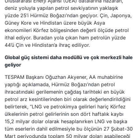
Uluslararası Enerji Ajansı (UEA) datalarına nazaran,
deniz yoluyla yapılan petrol sevkiyatının yaklaşık
yüzde 25’i Hürmüz Boğazı’ndan geçiyor. Çin, Japonya,
Güney Kore ve Hindistan üzere büyük Asya
ekonomileri Körfez bölgesinden değerli ölçüde petrol
ithal ediyor. Buradan yola çıkan ham petrolün yüzde
44’ü Çin ve Hindistan’a ihraç ediliyor.
Global güç sistemi daha modüllü ve çok merkezli hale
geliyor
TESPAM Başkanı Oğuzhan Akyener, AA muhabirine
yaptığı açıklamada, Hürmüz Boğazı’ndan petrol
ihracatındaki gerilemenin çağdaş tarihteki en büyük
petrol arz kesintilerinden biri olarak değerlendirildiğini
belirterek, “LNG ve petrokimya gelirleri hariç Körfez
ülkelerinin petrol gelirlerinin son dört haftalık kaybı
15,2 milyar dolar olarak hesaplanırken LNG ve başka
tüm eserlerin dahil edilmesiyle bu ölçünün 27 Şubat-30
Mart periyodunda toplam 50 milyar doları aşabileceği