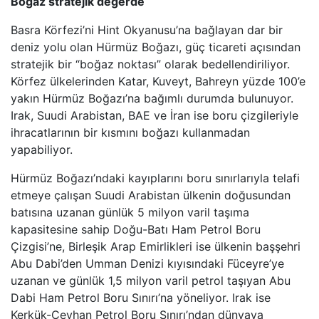
Boğaz stratejik değerde
Basra Körfezi’ni Hint Okyanusu’na bağlayan dar bir
deniz yolu olan Hürmüz Boğazı, güç ticareti açısından
stratejik bir “boğaz noktası” olarak bedellendiriliyor.
Körfez ülkelerinden Katar, Kuveyt, Bahreyn yüzde 100’e
yakın Hürmüz Boğazı’na bağımlı durumda bulunuyor.
Irak, Suudi Arabistan, BAE ve İran ise boru çizgileriyle
ihracatlarının bir kısmını boğazı kullanmadan
yapabiliyor.
Hürmüz Boğazı’ndaki kayıplarını boru sınırlarıyla telafi
etmeye çalışan Suudi Arabistan ülkenin doğusundan
batısına uzanan günlük 5 milyon varil taşıma
kapasitesine sahip Doğu-Batı Ham Petrol Boru
Çizgisi’ne, Birleşik Arap Emirlikleri ise ülkenin başşehri
Abu Dabi’den Umman Denizi kıyısındaki Füceyre’ye
uzanan ve günlük 1,5 milyon varil petrol taşıyan Abu
Dabi Ham Petrol Boru Sınırı’na yöneliyor. Irak ise
Kerkük-Ceyhan Petrol Boru Sınırı’ndan dünyaya