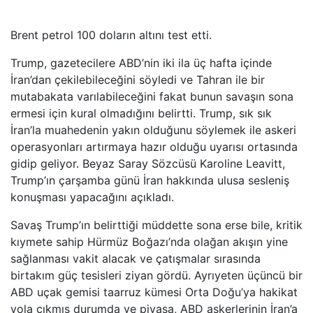
Brent petrol 100 doların altını test etti.
Trump, gazetecilere ABD’nin iki ila üç hafta içinde
İran’dan çekilebileceğini söyledi ve Tahran ile bir
mutabakata varılabileceğini fakat bunun savaşın sona
ermesi için kural olmadığını belirtti. Trump, sık sık
İran’la muahedenin yakın olduğunu söylemek ile askeri
operasyonları artırmaya hazır olduğu uyarısı ortasında
gidip geliyor. Beyaz Saray Sözcüsü Karoline Leavitt,
Trump’ın çarşamba günü İran hakkında ulusa sesleniş
konuşması yapacağını açıkladı.
Savaş Trump’ın belirttiği müddette sona erse bile, kritik
kıymete sahip Hürmüz Boğazı’nda olağan akışın yine
sağlanması vakit alacak ve çatışmalar sırasında
birtakım güç tesisleri ziyan gördü. Ayrıyeten üçüncü bir
ABD uçak gemisi taarruz kümesi Orta Doğu’ya hakikat
yola çıkmış durumda ve piyasa, ABD askerlerinin İran’a