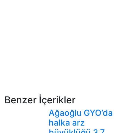
Benzer İçerikler
Ağaoğlu GYO’da
halka arz
büyüklüğü 3,7