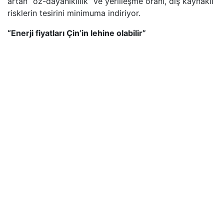
artan “öz-dayanıklılık” ve yerlileşme oranı, dış kaynaklı
risklerin tesirini minimuma indiriyor.
“Enerji fiyatları Çin’in lehine olabilir”